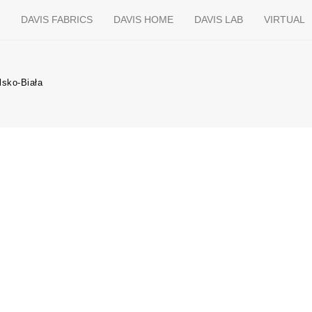
K
DAVIS FABRICS
DAVIS HOME
DAVIS LAB
VIRTUAL
lsko-Biała