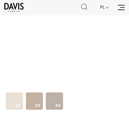
PL
18
20
32
02
03
04
34
38
48
63
64
73
75
77
80
83
85
90
93