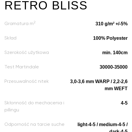
RETRO BLISS
2
310 g/m² +/-5%
Gramatura m
100% Polyester
Skład
min. 140cm
Szerokość użytkowa
30000-35000
Test Martindale
3,0-3,6 mm WARP / 2,2-2,6
Przesuwalność nitek
mm WEFT
4-5
Skłonność do mechacenia i
pillingu
light-4-5 / medium-4-5 /
Odporność na tarcie suche
dark-4-5