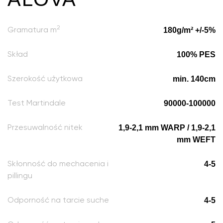
2
180g/m² +/-5%
Gramatura m
100% PES
Skład
min. 140cm
Szerokość użytkowa
90000-100000
Test Martindale
1,9-2,1 mm WARP / 1,9-2,1
Przesuwalność nitek
mm WEFT
4-5
Skłonność do mechacenia i
pillingu
4-5
Odporność na tarcie suche