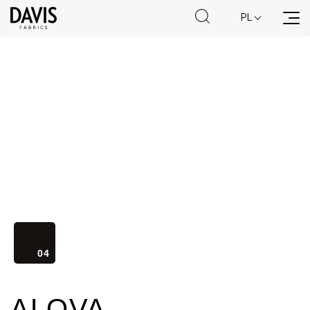
PL
07
22
30
36
46
04
48
66
67
68
71
95
ALOVA