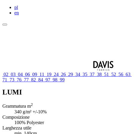
pl
en
02
03
04
06
09
11
19
24
26
29
34
35
37
38
51
52
56
63
71
73
76
77
82
84
97
98
99
LUMI
2
Grammatura m
340 g/m² +/-10%
Composizione
100% Polyester
Larghezza utile
min. 140cm