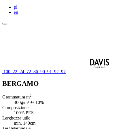
pl
en
100
22
24
72
86
90
91
92
97
BERGAMO
2
Grammatura m
300g/m² +/-10%
Composizione
100% PES
Larghezza utile
min. 140cm
Test Martindale