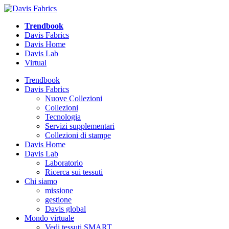
Trendbook
Davis Fabrics
Davis Home
Davis Lab
Virtual
Trendbook
Davis Fabrics
Nuove Collezioni
Collezioni
Tecnologia
Servizi supplementari
Collezioni di stampe
Davis Home
Davis Lab
Laboratorio
Ricerca sui tessuti
Chi siamo
missione
gestione
Davis global
Mondo virtuale
Vedi tessuti SMART