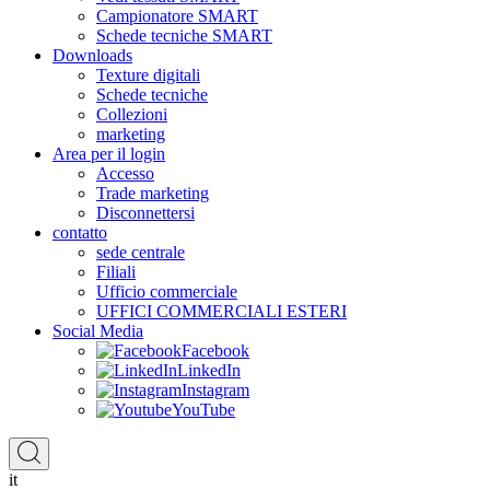
Campionatore SMART
Schede tecniche SMART
Downloads
Texture digitali
Schede tecniche
Collezioni
marketing
Area per il login
Accesso
Trade marketing
Disconnettersi
contatto
sede centrale
Filiali
Ufficio commerciale
UFFICI COMMERCIALI ESTERI
Social Media
Facebook
LinkedIn
Instagram
YouTube
it